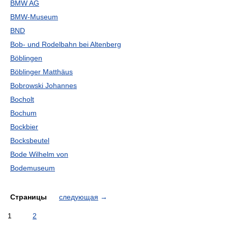
BMW AG
BMW-Museum
BND
Bob- und Rodelbahn bei Altenberg
Böblingen
Böblinger Matthäus
Bobrowski Johannes
Bocholt
Bochum
Bockbier
Bocksbeutel
Bode Wilhelm von
Bodemuseum
Страницы
следующая
→
1
2